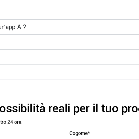
un’app AI?
ssibilità reali per il tuo pr
tro 24 ore.
Cogome*